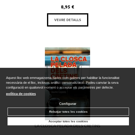
8,95 €
VEURE DETALLS
Aquest lloc web emmagatzema dades com galetes per habilitar la funcionalitat
necessària de el lloc, inclosos anàlisi i personalització. Podeu canviar la seva
configuració en qualsevol moment o acceptar els paràmetres per defecte.
política de cookies
Configurar
Rebutjar totes les cookies
Acceptar totes les cookies
LA CLOSCA PELADA DELS CRETINS