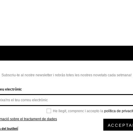
Subscriu-te al nostre newsletter i rebràs totes les nostres novetats cada setmana!
eu electrònic
He llegit, comprenc i accepto la
política de privaci
rmació sobre el tractament de dades
ACCEPTA
 del butlletí