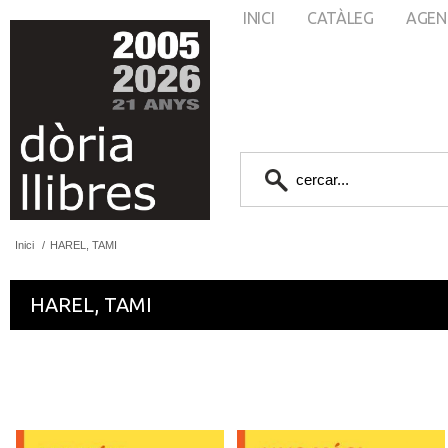
INICI
CATÀLEG
AGEN
Inici
/
HAREL, TAMI
HAREL, TAMI