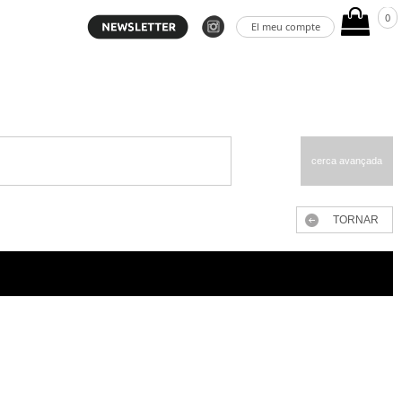
0
El meu compte
cerca avançada
TORNAR