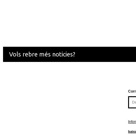
Vols rebre més noticies?
Corr
Info
baixa