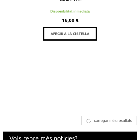
Disponibilitat inmediata
16,00 €
AFEGIR A LA CISTELLA
carregar més resultats
Vols rebre més noticies?