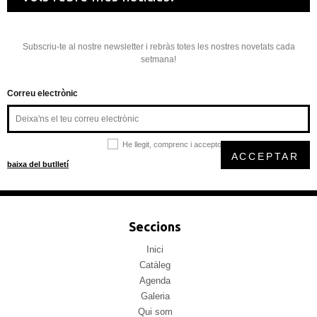
Subscriu-te al nostre newsletter i rebràs totes les nostres novetats cada
setmana!
Correu electrònic
He llegit, comprenc i accepto la
política de privacitat
ACCEPTAR
baixa del butlletí
Seccions
Inici
Catàleg
Agenda
Galeria
Qui som