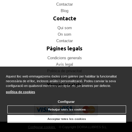
Contactar
Blog
Contacte
Qui som
On som
Contactar
Pàgines legals
Condicions generals
Avís legal
Politica de privacitat
Aquest lloc web emmagatzema dades com galetes per habilitar la funcionalitat
Politica de cookies
necessària de el lloc, inclosos anàlisi i personalització. Podeu canviar la seva
Xarxes socials
configuració en qualsevol moment o acceptar els paràmetres per defecte.
política de cookies
Configurar
Rebutjar totes les cookies
Acceptar totes les cookies
Configurar cookies
© Copyright DORIA LLIBRES S.L.