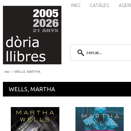
INICI
CATÀLEG
AGEN
Inici
/
WELLS, MARTHA
WELLS, MARTHA