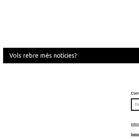
Vols rebre més noticies?
Corr
Info
baixa