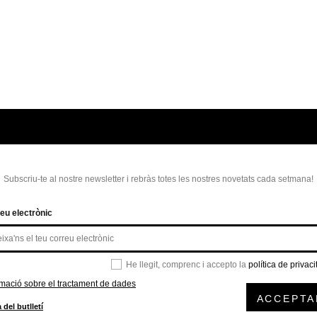
Subscriu-te al nostre newsletter i rebràs totes les nostres novetats cada setmana!
eu electrònic
He llegit, comprenc i accepto la
política de privaci
rmació sobre el tractament de dades
ACCEPTA
 del butlletí