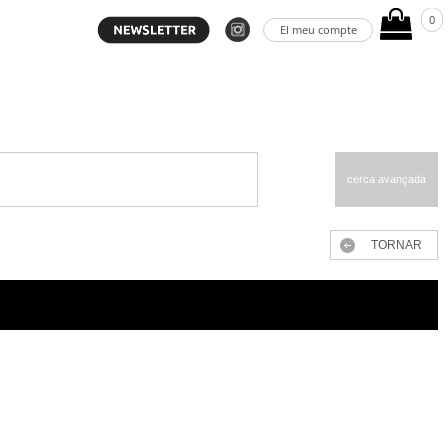
0
El meu compte
cerca avançada
TORNAR