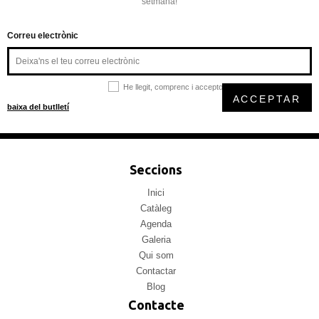
setmana!
Correu electrònic
He llegit, comprenc i accepto la
política de privacitat
ACCEPTAR
baixa del butlletí
Seccions
Inici
Catàleg
Agenda
Galeria
Qui som
Contactar
Blog
Contacte