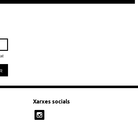
tat
R
Xarxes socials