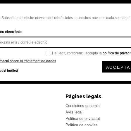
Subscriu-te al nostre newsletter i rebràs totes les nostres novetats cada setmana!
eu electrònic
He llegit, comprenc i accepto la
política de privaci
rmació sobre el tractament de dades
ACCEPTA
 del butlletí
Pàgines legals
Condicions generals
Avís legal
Politica de privacitat
Politica de cookies