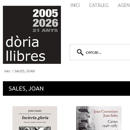
INICI
CATÀLEG
AGEN
Inici
/
SALES, JOAN
SALES, JOAN