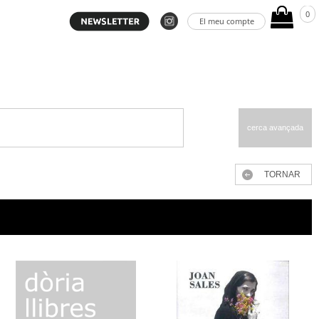
0
El meu compte
cerca avançada
TORNAR