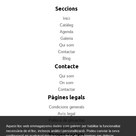
Seccions
Inici
Catàleg
Agenda
Galeria
Qui som
Contactar
Blog
Contacte
Qui som
On som
Contactar
Pàgines legals
Condicions generals
Avís legal
Politica de privacitat
Aquest lloc web emmagatzema dades com galetes per habilitar la funcionalitat
Politica de cookies
necessària de el lloc, inclosos anàlisi i personalització. Podeu canviar la seva
Xarxes socials
configuració en qualsevol moment o acceptar els paràmetres per defecte.