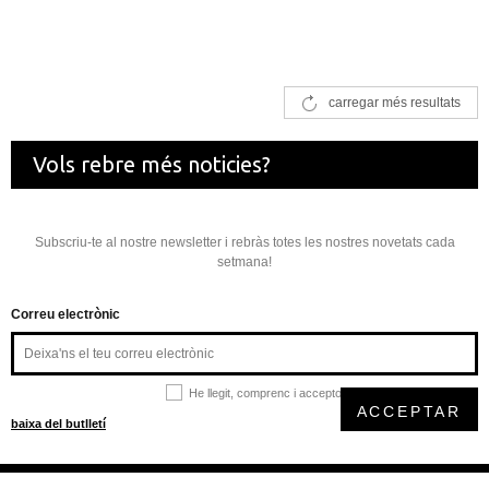
carregar més resultats
Vols rebre més noticies?
Subscriu-te al nostre newsletter i rebràs totes les nostres novetats cada
setmana!
Correu electrònic
He llegit, comprenc i accepto la
política de privacitat
ACCEPTAR
baixa del butlletí