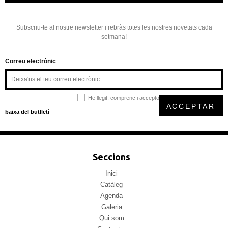
Subscriu-te al nostre newsletter i rebràs totes les nostres novetats cada
setmana!
Correu electrònic
He llegit, comprenc i accepto la
política de privacitat
ACCEPTAR
baixa del butlletí
Seccions
Inici
Catàleg
Agenda
Galeria
Qui som