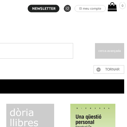
0
El meu compte
cerca avançada
TORNAR