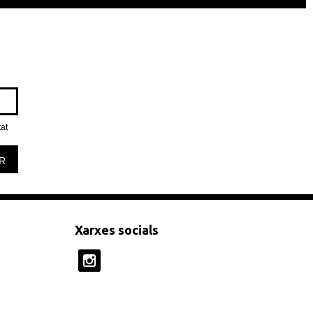
tat
R
Xarxes socials