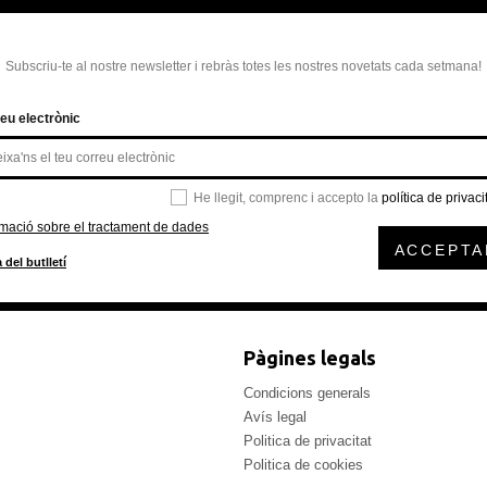
Subscriu-te al nostre newsletter i rebràs totes les nostres novetats cada setmana!
eu electrònic
He llegit, comprenc i accepto la
política de privaci
rmació sobre el tractament de dades
ACCEPTA
 del butlletí
Pàgines legals
Condicions generals
Avís legal
Politica de privacitat
Politica de cookies