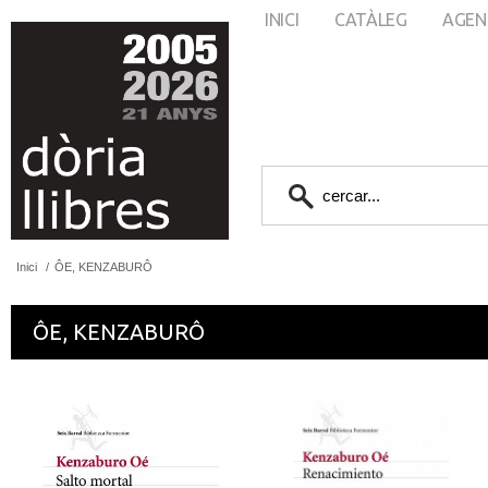
INICI
CATÀLEG
AGEN
Inici
/
ÔE, KENZABURÔ
ÔE, KENZABURÔ