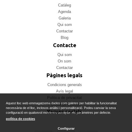
Catàleg
Agenda
Galeria
Qui som
Contactar
Blog
Contacte
Qui som
On som
Contactar
Pàgines legals
Condicions generals
Avís legal
Politica de privacitat
Aquest lloc web emmagatzema dades com galetes per habilitar la funcionalitat
Politica de cookies
necessària de el lloc, inclosos anàlisi i personalització. Podeu canviar la seva
Xarxes socials
configuració en qualsevol moment o acceptar els paràmetres per defecte.
política de cookies
Configurar