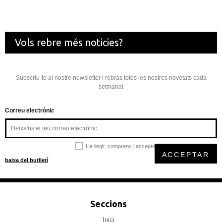
Vols rebre més noticies?
Subscriu-te al nostre newsletter i rebràs totes les nostres novetats cada
setmana!
Correu electrònic
He llegit, comprenc i accepto la
política de privacitat
ACCEPTAR
baixa del butlletí
Seccions
Inici