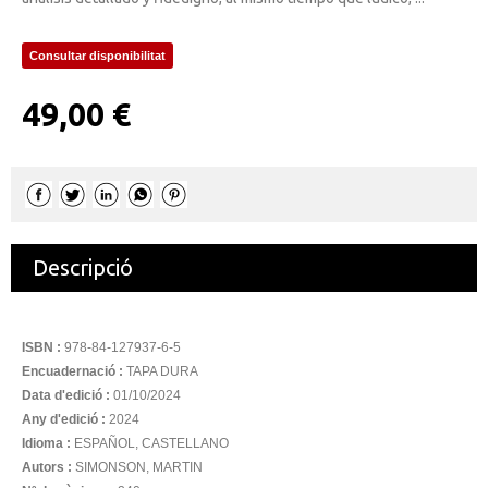
Consultar disponibilitat
49,00 €
Descripció
ISBN :
978-84-127937-6-5
Encuadernació :
TAPA DURA
Data d'edició :
01/10/2024
Any d'edició :
2024
Idioma :
ESPAÑOL, CASTELLANO
Autors :
SIMONSON, MARTIN