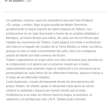
Nº de pàgines :
240
Un auténtico «tesoro» para los verdaderos fans del Viejo Profesor
«Di, amigo, y entra»: Bajo la guía erudita de Martin Simonson,
posiblemente el mayor experto de habla hispana en Tolkien, nos
embarcamos en un viaje fascinante a través de un análisis detallado y
fidedigno, al mismo tiempo que lúdico, de cada uno de los héroes que
habitan las creaciones de Tolkien. Cada página nos invita a profundizar
aún más en el legado del creador de la Tierra Media y a releer sus libros,
gracias no solo al vasto conocimiento del autor, sino a la contagiosa
pasión de Martin por este universo de ficción.
Tolkien Legendarium se erige como una obra necesaria para ahondar en
la comprensión y el aprecio por el universo creado por el autor,
especialmente para entender mejor la motivación y los recovecos de la
personalidad de cada héroe de las diferentes historias, algunos incluso a
lo largo de las diferentes Edades.
Cada ilustración, creada directamente desde las descripciones del
propio Tolkien, sin añadir, quitar ni interpretar nada ajeno al canon,
celebra la vastedad y riqueza del mundo creado por el autor,
invitándonos a un viaje sin retorno hacia la magia, la aventura, la
sabiduría y la amistad que solo J.R.R. Tolkien pudo concebir.