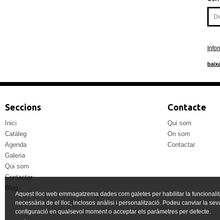
Info
baixa
Seccions
Contacte
Inici
Qui som
Catàleg
On som
Agenda
Contactar
Galeria
Qui som
Contactar
Blog
Aquest lloc web emmagatzema dades com galetes per habilitar la funcionalit
necessària de el lloc, inclosos anàlisi i personalització. Podeu canviar la sev
configuració en qualsevol moment o acceptar els paràmetres per defecte.