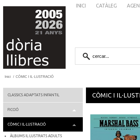
INICI
CATÀLEG
AGEN
Inici
/
CÒMIC I IL·LUSTRACIÓ
CÒMIC I IL·LUS
CLASSICS ADAPTATS INFANTIL
FICCIÓ
CÒMIC I IL·LUSTRACIÓ
ÀLBUMS IL·LUSTRATS ADULTS