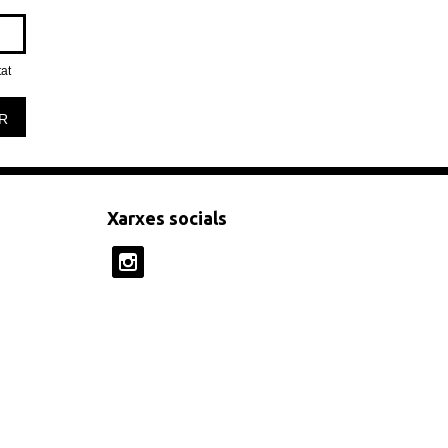
tat
R
Xarxes socials