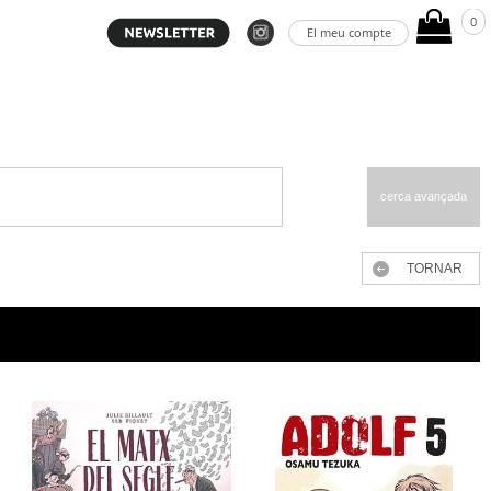
0
El meu compte
cerca avançada
TORNAR