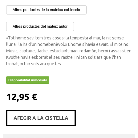
Altres productes de la mateixa col·lecció
Altres productes del mateix autor
«Tot home savi tem tres coses: la tempesta al mar, la nit sense
lluna i la ira d'un homebenèvol.» L'home s'havia esvaït. El mite no.
Músic, captaire, lladre, estudiant, mag, rodamón, heroi i assassí, en
Kvothe havia esborrat el seu rastre. I ni tan sols ara que l'han
trobat, ni tan sols ara que les ...
Disponibilitat inmediata
12,95 €
AFEGIR A LA CISTELLA