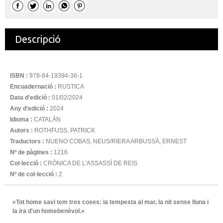
Descripció
ISBN :
978-84-19394-36-1
Encuadernació :
RUSTICA
Data d'edició :
01/02/2024
Any d'edició :
2024
Idioma :
CATALÁN
Autors :
ROTHFUSS, PATRICK
Traductors :
NUENO COBAS, NEUS/RIERA ARBUSSÀ, ERNEST
Nº de pàgines :
1216
Col·lecció :
CRÒNICA DE L'ASSASSÍ DE REIS
Nº de col·lecció :
2
«Tot home savi tem tres coses: la tempesta al mar, la nit sense lluna i
la ira d'un homebenèvol.»