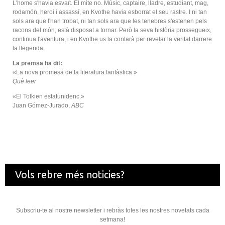
L'home s'havia esvaït. El mite no. Músic, captaire, lladre, estudiant, mag,
rodamón, heroi i assassí, en Kvothe havia esborrat el seu rastre. I ni tan
sols ara que l'han trobat, ni tan sols ara que les tenebres s'estenen pels
racons del món, està disposat a tornar. Però la seva història prossegueix,
continua l'aventura, i en Kvothe us la contarà per revelar la veritat darrere
la llegenda.
La premsa ha dit:
«La nova promesa de la literatura fantàstica.»
Què leer
«El Tolkien estatunidenc.»
Juan Gómez-Jurado,
ABC
Vols rebre més noticies?
Subscriu-te al nostre newsletter i rebràs totes les nostres novetats cada
setmana!