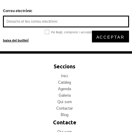
Correu electrònic
He llegit, comprenc i accepto la
política de privacitat
ACCEPTAR
baixa del butlletí
Seccions
Inici
Catàleg
Agenda
Galeria
Qui som
Contactar
Blog
Contacte
Qui som