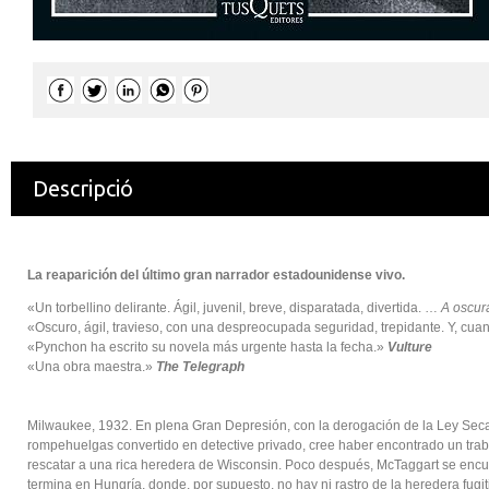
Descripció
La reaparición del último gran narrador estadounidense vivo.
«Un torbellino delirante. Ágil, juvenil, breve, disparatada, divertida. …
A oscur
«Oscuro, ágil, travieso, con una despreocupada seguridad, trepidante. Y, cuan
«Pynchon ha escrito su novela más urgente hasta la fecha.»
Vulture
«Una obra maestra.»
The Telegraph
Milwaukee, 1932. En plena Gran Depresión, con la derogación de la Ley Seca a
rompehuelgas convertido en detective privado, cree haber encontrado un traba
rescatar a una rica heredera de Wisconsin. Poco después, McTaggart se encuen
termina en Hungría, donde, por supuesto, no hay ni rastro de la heredera fugit