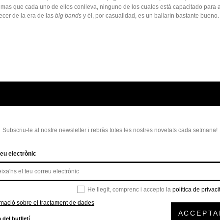
emas que cada uno de ellos conlleva, ninguno de los cuales está capacitado para a
necer de la era de las
big bands
y él, por casualidad, es un bailarín bastante buen
Subscriu-te al nostre newsletter i rebràs totes les nostres novetats cada setmana!
eu electrònic
He llegit, comprenc i accepto la
política de privaci
rmació sobre el tractament de dades
ACCEPTA
 del butlletí