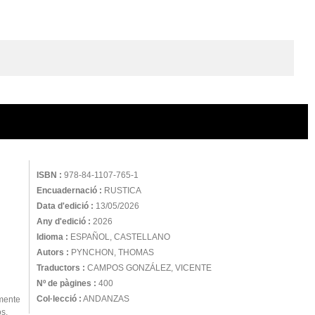
ISBN :
978-84-1107-765-1
Encuadernació :
RUSTICA
Data d'edició :
13/05/2026
Any d'edició :
2026
Idioma :
ESPAÑOL, CASTELLANO
Autors :
PYNCHON, THOMAS
Traductors :
CAMPOS GONZÁLEZ, VICENTE
Nº de pàgines :
400
Col·lecció :
ANDANZAS
lmente
os,