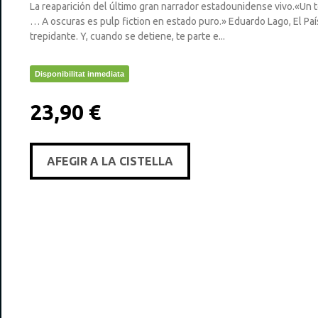
La reaparición del último gran narrador estadounidense vivo.«Un torb
… A oscuras es pulp fiction en estado puro.» Eduardo Lago, El Pa
trepidante. Y, cuando se detiene, te parte e...
Disponibilitat inmediata
23,90 €
AFEGIR A LA CISTELLA