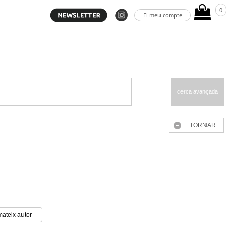
0
El meu compte
cerca avançada
TORNAR
mateix autor