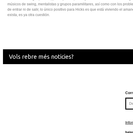
músicos de swing, mentalistas y grupos paramilitares, así como con los probl
de entrar ni de salir, lo único positivo para Hicks es que está viviendo el ama
exista, es ya otra cuestión.
Vols rebre més noticies?
Corr
Info
baixa