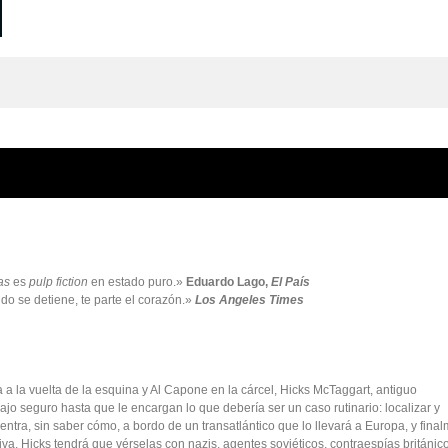
as
es
pulp fiction
en estado puro.»
Eduardo Lago,
El País
do se detiene, te parte el corazón.»
Los Angeles Times
 la vuelta de la esquina y Al Capone en la cárcel, Hicks McTaggart, antiguo
jo seguro hasta que le encargan lo que debería ser un caso rutinario: localizar y
tra, sin saber cómo, a bordo de un transatlántico que lo llevará a Europa, y fina
iva. Hicks tendrá que vérselas con nazis, agentes soviéticos, contraespías británic