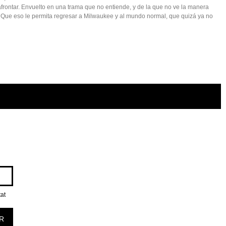
frontar. Envuelto en una trama que no entiende, y de la que no ve la manera
o. Que eso le permita regresar a Milwaukee y al mundo normal, que quizá ya no
tat
R