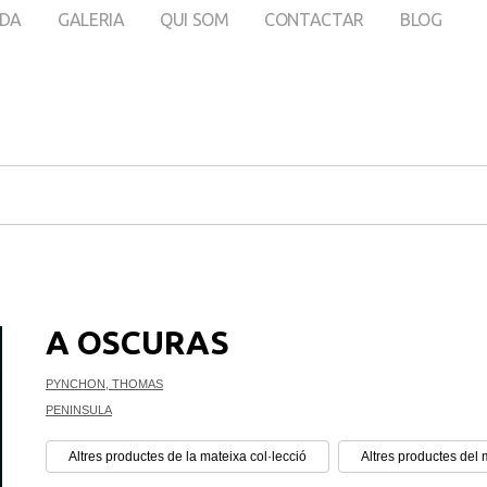
DA
GALERIA
QUI SOM
CONTACTAR
BLOG
A OSCURAS
PYNCHON, THOMAS
PENINSULA
Altres productes de la mateixa col·lecció
Altres productes del 