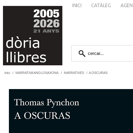
INICI
CATÀLEG
AGEN
Inici
/
NARRATIVA ANGLOSAXONA
/
NARRATIVES
/
A OSCURAS