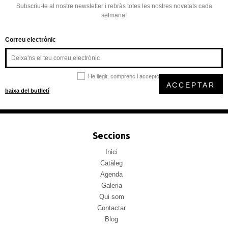
Subscriu-te al nostre newsletter i rebràs totes les nostres novetats cada
setmana!
Correu electrònic
He llegit, comprenc i accepto la
política de privacitat
ACCEPTAR
baixa del butlletí
Seccions
Inici
Catàleg
Agenda
Galeria
Qui som
Contactar
Blog