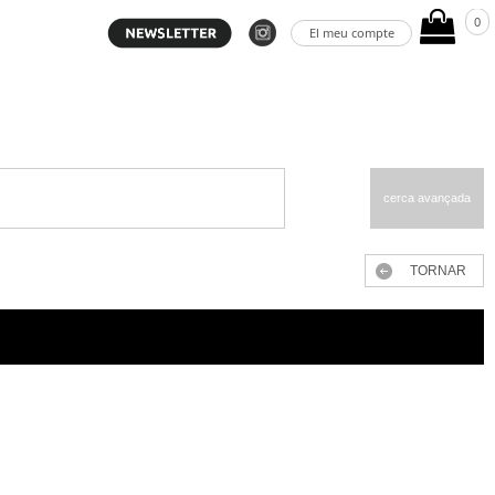
0
El meu compte
cerca avançada
TORNAR