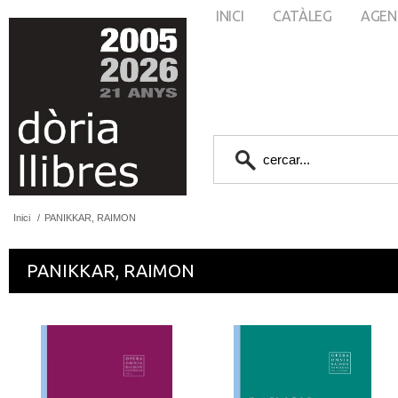
INICI
CATÀLEG
AGEN
Inici
/
PANIKKAR, RAIMON
PANIKKAR, RAIMON