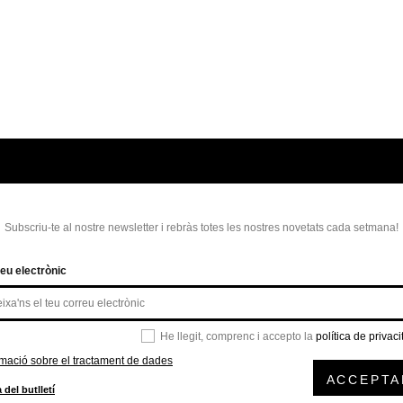
Subscriu-te al nostre newsletter i rebràs totes les nostres novetats cada setmana!
eu electrònic
He llegit, comprenc i accepto la
política de privaci
rmació sobre el tractament de dades
ACCEPTA
 del butlletí