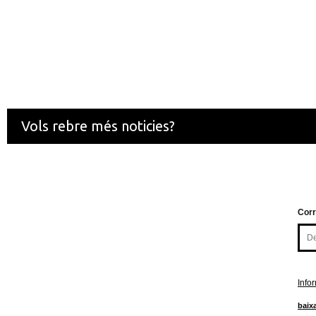
Vols rebre més noticies?
Corr
Info
baixa