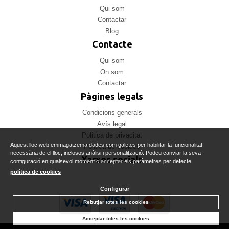
Qui som
Contactar
Blog
Contacte
Qui som
On som
Contactar
Pàgines legals
Condicions generals
Avís legal
Politica de privacitat
Aquest lloc web emmagatzema dades com galetes per habilitar la funcionalitat
Politica de cookies
necessària de el lloc, inclosos anàlisi i personalització. Podeu canviar la seva
Xarxes socials
configuració en qualsevol moment o acceptar els paràmetres per defecte.
política de cookies
Configurar
Rebutjar totes les cookies
Acceptar totes les cookies