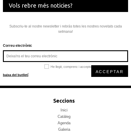
Vols rebre més noticies?
Subscriu-te al nostre newsletter i rebràs totes les nostres novetats cada
setmana!
Correu electrònic
He llegit, comprenc i accepto la
política de privacitat
ACCEPTAR
baixa del butlletí
Seccions
Inici
Catàleg
Agenda
Galeria