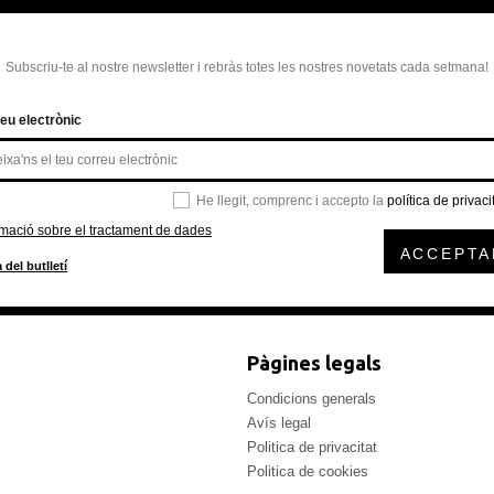
Subscriu-te al nostre newsletter i rebràs totes les nostres novetats cada setmana!
eu electrònic
He llegit, comprenc i accepto la
política de privaci
rmació sobre el tractament de dades
ACCEPTA
 del butlletí
Pàgines legals
Condicions generals
Avís legal
Politica de privacitat
Politica de cookies