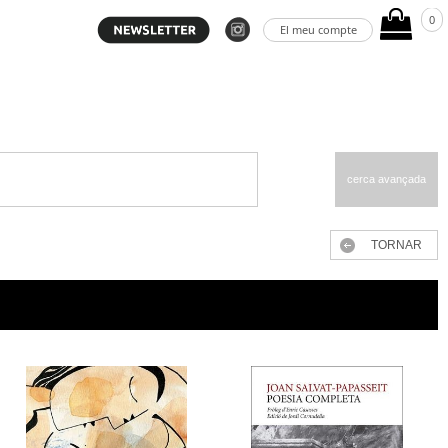
0
El meu compte
cerca avançada
TORNAR