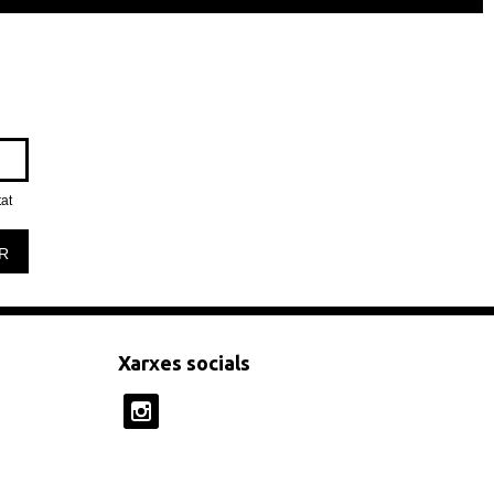
tat
R
Xarxes socials