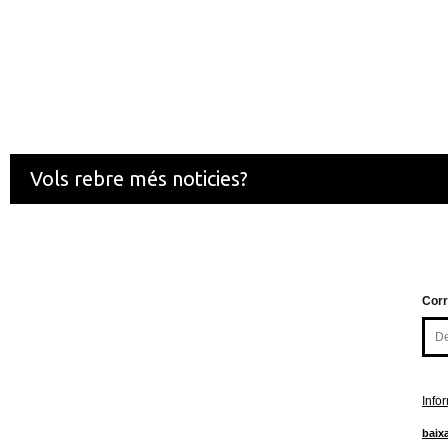
Vols rebre més noticies?
Corr
Info
baixa