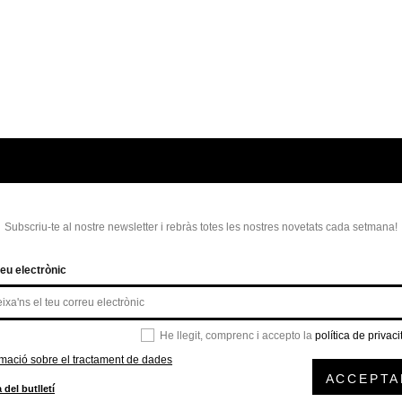
Subscriu-te al nostre newsletter i rebràs totes les nostres novetats cada setmana!
eu electrònic
He llegit, comprenc i accepto la
política de privaci
rmació sobre el tractament de dades
ACCEPTA
 del butlletí