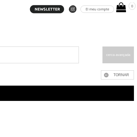
0
El meu compte
cerca avançada
TORNAR