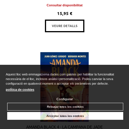
Consultar disponibilitat
15,95 €
VEURE DETALLS
Aquest lloc web emmagatzema dades com galetes per habilitar la funcionalitat
necessària de el lloc, inclosos anàlisi i personalització. Podeu canviar la seva
configuració en qualsevol moment o acceptar els paràmetres per defecte.
política de cookies
Configurar
Rebutjar totes les cookies
Acceptar totes les cookies
AMANDA BLACK 4 - LA CAMPANA DE JADE