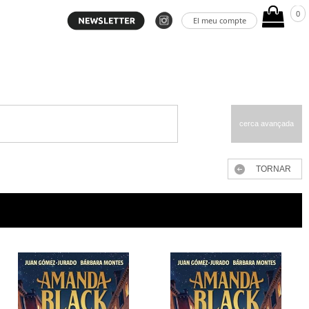
0
El meu compte
cerca avançada
TORNAR