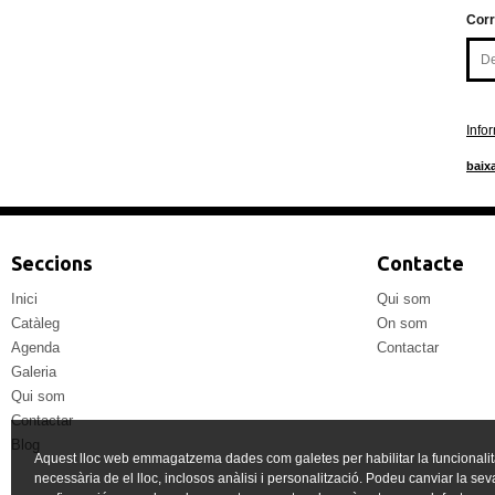
Corr
Info
baixa
Seccions
Contacte
Inici
Qui som
Catàleg
On som
Agenda
Contactar
Galeria
Qui som
Contactar
Blog
Aquest lloc web emmagatzema dades com galetes per habilitar la funcionalit
necessària de el lloc, inclosos anàlisi i personalització. Podeu canviar la sev