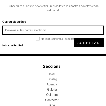
Subscriu-te al nostre newsletter i rebràs totes les nostres novetats cada
setmana!
Correu electrònic
He llegit, comprenc i accepto la
política de privacitat
ACCEPTAR
baixa del butlletí
Seccions
Inici
Catàleg
Agenda
Galeria
Qui som
Contactar
Blog