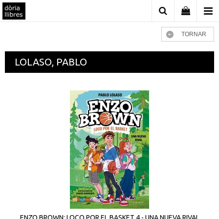
TORNAR
LOLASO, PABLO
ENZO BROWN: LOCO POR EL BASKET 4 - UNA NUEVA RIVAL