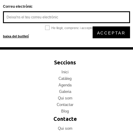
Correu electrònic
He llegit, comprenc i accepto la
política de privacitat
ACCEPTAR
baixa del butlletí
Seccions
Inici
Catàleg
Agenda
Galeria
Qui som
Contactar
Blog
Contacte
Qui som