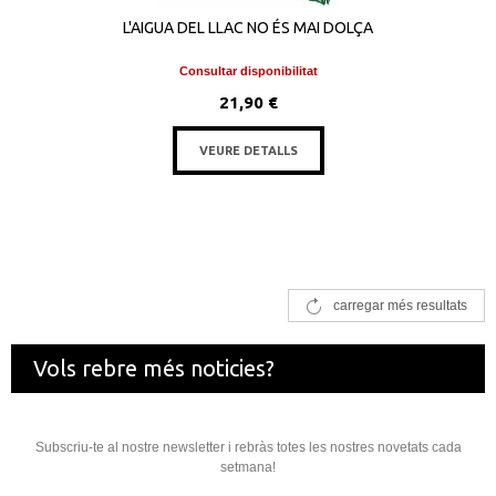
L'AIGUA DEL LLAC NO ÉS MAI DOLÇA
Consultar disponibilitat
21,90 €
VEURE DETALLS
carregar més resultats
Vols rebre més noticies?
Subscriu-te al nostre newsletter i rebràs totes les nostres novetats cada
setmana!