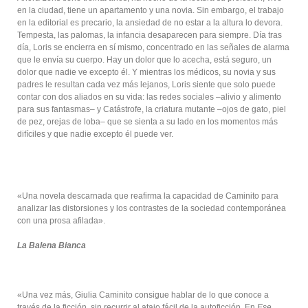
en la ciudad, tiene un apartamento y una novia. Sin embargo, el trabajo
en la editorial es precario, la ansiedad de no estar a la altura lo devora.
Tempesta, las palomas, la infancia desaparecen para siempre. Día tras
día, Loris se encierra en sí mismo, concentrado en las señales de alarma
que le envía su cuerpo. Hay un dolor que lo acecha, está seguro, un
dolor que nadie ve excepto él. Y mientras los médicos, su novia y sus
padres le resultan cada vez más lejanos, Loris siente que solo puede
contar con dos aliados en su vida: las redes sociales –alivio y alimento
para sus fantasmas– y Catástrofe, la criatura mutante –ojos de gato, piel
de pez, orejas de loba– que se sienta a su lado en los momentos más
difíciles y que nadie excepto él puede ver.
«Una novela descarnada que reafirma la capacidad de Caminito para
analizar las distorsiones y los contrastes de la sociedad contemporánea
con una prosa afilada».
La Balena Bianca
«Una vez más, Giulia Caminito consigue hablar de lo que conoce a
través de la ficción, sin recurrir al atajo fácil de la autoficción. En
Ese