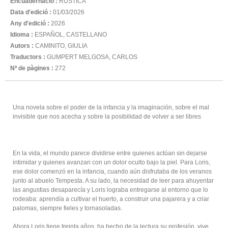
Encuadernació :
RUSTICA
Data d'edició :
01/03/2026
Any d'edició :
2026
Idioma :
ESPAÑOL, CASTELLANO
Autors :
CAMINITO, GIULIA
Traductors :
GUMPERT MELGOSA, CARLOS
Nº de pàgines :
272
Una novela sobre el poder de la infancia y la imaginación, sobre el mal
invisible que nos acecha y sobre la posibilidad de volver a ser libres
En la vida, el mundo parece dividirse entre quienes actúan sin dejarse
intimidar y quienes avanzan con un dolor oculto bajo la piel. Para Loris,
ese dolor comenzó en la infancia, cuando aún disfrutaba de los veranos
junto al abuelo Tempesta. A su lado, la necesidad de leer para ahuyentar
las angustias desaparecía y Loris lograba entregarse al entorno que lo
rodeaba: aprendía a cultivar el huerto, a construir una pajarera y a criar
palomas, siempre fieles y tornasoladas.
Ahora Loris tiene treinta años, ha hecho de la lectura su profesión, vive