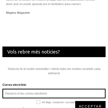
dolor que no existe
apuesta por lo fantástico para narrar».
Magma Magazine
Vols rebre més noticies?
Subscriu-te al nostre newsletter i rebràs totes les nostres novetats cada
setmana!
Correu electrònic
He llegit, comprenc i accepto la
política de privacitat
ACCEPTAR