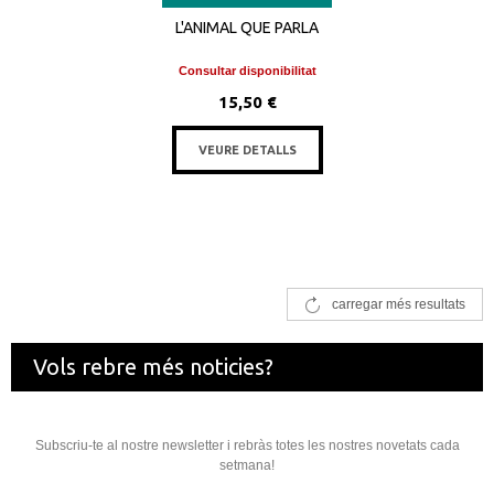
L'ANIMAL QUE PARLA
Consultar disponibilitat
15,50 €
VEURE DETALLS
carregar més resultats
Vols rebre més noticies?
Subscriu-te al nostre newsletter i rebràs totes les nostres novetats cada
setmana!