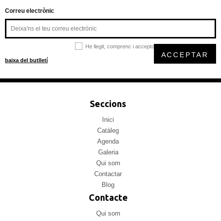
Correu electrònic
He llegit, comprenc i accepto la
política de privacitat
ACCEPTAR
baixa del butlletí
Seccions
Inici
Catàleg
Agenda
Galeria
Qui som
Contactar
Blog
Contacte
Qui som