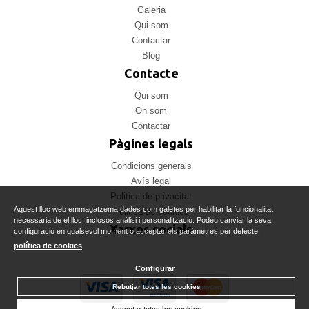
Galeria
Qui som
Contactar
Blog
Contacte
Qui som
On som
Contactar
Pàgines legals
Condicions generals
Avís legal
Politica de privacitat
Aquest lloc web emmagatzema dades com galetes per habilitar la funcionalitat
Politica de cookies
necessària de el lloc, inclosos anàlisi i personalització. Podeu canviar la seva
Xarxes socials
configuració en qualsevol moment o acceptar els paràmetres per defecte.
política de cookies
Configurar
Rebutjar totes les cookies
Acceptar totes les cookies