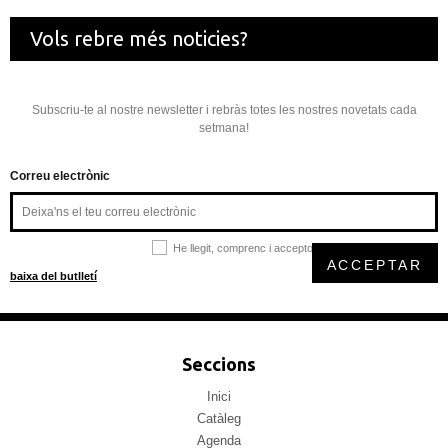
Vols rebre més noticies?
Subscriu-te al nostre newsletter i rebràs totes les nostres novetats cada
setmana!
Correu electrònic
He llegit, comprenc i accepto la
política de privacitat
ACCEPTAR
baixa del butlletí
Seccions
Inici
Catàleg
Agenda