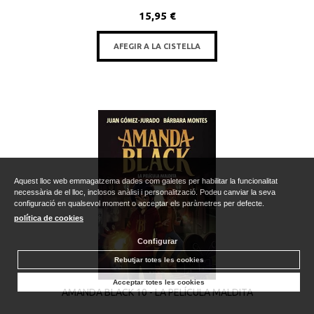
15,95 €
AFEGIR A LA CISTELLA
Aquest lloc web emmagatzema dades com galetes per habilitar la funcionalitat
necessària de el lloc, inclosos anàlisi i personalització. Podeu canviar la seva
configuració en qualsevol moment o acceptar els paràmetres per defecte.
política de cookies
Configurar
Rebutjar totes les cookies
Acceptar totes les cookies
AMANDA BLACK 10 - LA PELÍCULA MALDITA